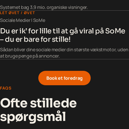
Systemet bag 3,9 mio. organiske visninger.
LET ØVET / ØVET
Sociale Medier | SoMe
Du er ik’ for lille til at gå viral på SoMe
– du er bare for stille!
Sådan bliver dine sociale medier din største vækstmotor, uden
at bruge penge på annoncer.
Book et foredrag
B
o
o
k
e
t
f
o
r
e
d
r
a
g
FAQS
B
o
o
k
e
t
f
o
r
e
d
r
a
g
Ofte stillede
spørgsmål