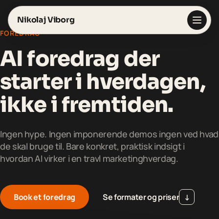
Nikolaj Viborg
FOREDRAG
AI foredrag der
starter i hverdagen,
ikke i fremtiden.
Foredrag
Ingen hype. Ingen imponerende demos ingen ved hvad
Workshops
de skal bruge til. Bare konkret, praktisk indsigt i
hvordan AI virker i en travl marketinghverdag.
AI Fundamentet
↗
On-demand kursus · 5 lektioner
AI Acceleratoren
↗
Live online forløb · 6 uger
Book et foredrag
B
o
o
k
e
t
f
o
r
e
d
r
a
g
Se formater og priser
S
e
f
o
r
m
a
t
e
r
o
g
p
r
i
s
e
r
↓
Claude-håndbogen