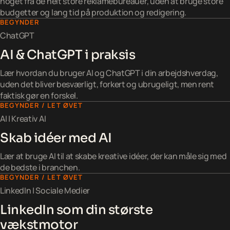
noget fra de helt store reklamebureauer, uden at bruge store
budgetter og lang tid på produktion og redigering.
BEGYNDER
ChatGPT
AI & ChatGPT i praksis
Lær hvordan du bruger AI og ChatGPT i din arbejdshverdag,
uden det bliver besværligt, forkert og ubrugeligt, men rent
faktisk gør en forskel.
BEGYNDER / LET ØVET
AI | Kreativ AI
Skab idéer med AI
Lær at bruge AI til at skabe kreative idéer, der kan måle sig med
de bedste i branchen.
BEGYNDER / LET ØVET
LinkedIn | Sociale Medier
LinkedIn som din største
vækstmotor