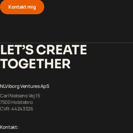
Kontakt mig
K
o
n
t
a
k
t
m
i
g
K
o
n
t
a
k
t
m
i
g
LET’S CREATE
TOGETHER
NLViborg Ventures ApS
Carl Nielsens Vej 15
7500 Holstebro
CVR: 44243326
Kontakt: