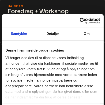
HALVDAG
Foredrag + Workshop
Foredraget åbner perspektivet. Workshoppen
omsætter det til praksis. Deltagerne går hjem med
konkrete værktøjer de kan bruge med det samme.
Samtykke
Detaljer
Om
Fra 15.000 kr. + moms
Denne hjemmeside bruger cookies
Alle priser ekskl. transport og eventuel overnatning. Kontakt
Vi bruger cookies til at tilpasse vores indhold og
mig for et tilbud tilpasset jeres arrangement.
annoncer, til at vise dig funktioner til sociale medier og til
at analysere vores trafik. Vi deler også oplysninger om
Book foredrag
B
o
o
k
f
o
r
e
d
r
a
g
din brug af vores hjemmeside med vores partnere inden
AKTUELLE FOREDRAG
for sociale medier, annonceringspartnere og
B
o
o
k
f
o
r
e
d
r
a
g
analysepartnere. Vores partnere kan kombinere disse
Hvad vil I have jeres
data med andre oplysninger, du har givet dem, eller som
publikum til at forstå?
de har indsamlet fra din brug af deres tjenester.