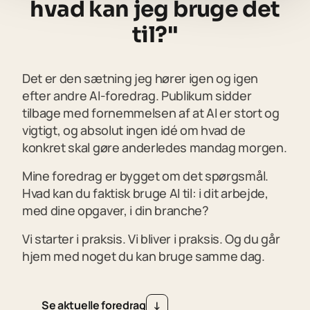
hvad kan jeg bruge det
til?"
Det er den sætning jeg hører igen og igen
efter andre AI-foredrag. Publikum sidder
tilbage med fornemmelsen af at AI er stort og
vigtigt, og absolut ingen idé om hvad de
konkret skal gøre anderledes mandag morgen.
Mine foredrag er bygget om det spørgsmål.
Hvad kan du faktisk bruge AI til: i dit arbejde,
med dine opgaver, i din branche?
Vi starter i praksis. Vi bliver i praksis. Og du går
hjem med noget du kan bruge samme dag.
Se aktuelle foredrag
S
e
a
k
t
u
e
l
l
e
f
o
r
e
d
r
a
g
↓