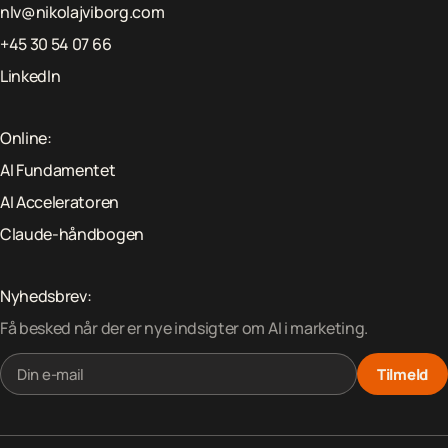
nlv@nikolajviborg.com
+45 30 54 07 66
LinkedIn
Online:
AI Fundamentet
AI Acceleratoren
Claude-håndbogen
Nyhedsbrev:
Få besked når der er nye indsigter om AI i marketing.
Tilmeld