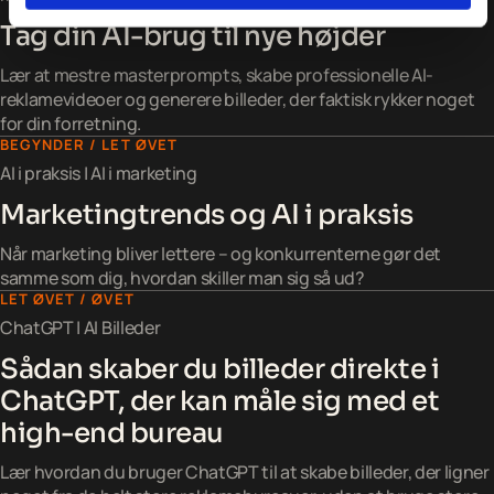
Tag din AI-brug til nye højder
Lær at mestre masterprompts, skabe professionelle AI-
reklamevideoer og generere billeder, der faktisk rykker noget
for din forretning.
BEGYNDER / LET ØVET
AI i praksis | AI i marketing
Marketingtrends og AI i praksis
Når marketing bliver lettere – og konkurrenterne gør det
samme som dig, hvordan skiller man sig så ud?
LET ØVET / ØVET
ChatGPT | AI Billeder
Sådan skaber du billeder direkte i
ChatGPT, der kan måle sig med et
high-end bureau
Lær hvordan du bruger ChatGPT til at skabe billeder, der ligner