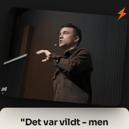
B
o
o
k
e
t
f
o
r
e
d
r
a
g
S
e
f
o
r
m
a
t
e
r
o
g
p
r
i
s
e
r
↗
Gratis online guide til Claude
"Det var vildt - men