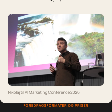
S
e
a
k
t
u
e
l
l
e
f
o
r
e
d
r
a
g
Nikolaj til AI Marketing Conference 2026
FOREDRAGSFORMATER OG PRISER