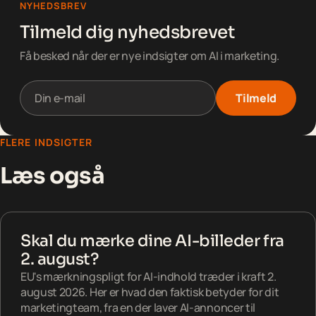
NYHEDSBREV
Tilmeld dig nyhedsbrevet
Få besked når der er nye indsigter om AI i marketing.
Tilmeld
FLERE INDSIGTER
Læs også
Skal du mærke dine AI-billeder fra
2. august?
EU's mærkningspligt for AI-indhold træder i kraft 2.
august 2026. Her er hvad den faktisk betyder for dit
marketingteam, fra en der laver AI-annoncer til