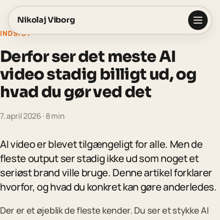
Nikolaj Viborg
INDSIGT
Derfor ser det meste AI
video stadig billigt ud, og
hvad du gør ved det
7. april 2026
· 8 min
Foredrag
Workshops
AI video er blevet tilgængeligt for alle. Men de
fleste output ser stadig ikke ud som noget et
AI Fundamentet
↗
On-demand kursus · 5 lektioner
seriøst brand ville bruge. Denne artikel forklarer
hvorfor, og hvad du konkret kan gøre anderledes.
AI Acceleratoren
↗
Live online forløb · 6 uger
Der er et øjeblik de fleste kender. Du ser et stykke AI
Claude-håndbogen