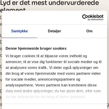
Lyd er det mest undervurderede
element
De fleste tænker på AI video som et visuelt medie. Det
er det ikke.
Samtykke
Detaljer
Om
Lyd afgør om en sekvens føles virkelig eller kunstig.
Den afgør om produktet føles håndgribeligt eller
sterilt. Den afgør om stemningen lander eller bare er
Denne hjemmeside bruger cookies
der.
Vi bruger cookies til at tilpasse vores indhold og
annoncer, til at vise dig funktioner til sociale medier og til
Og alligevel er lyd typisk det sidste der tilføjes, ofte
at analysere vores trafik. Vi deler også oplysninger om
som en eftertanke der skal redde noget der ikke helt
din brug af vores hjemmeside med vores partnere inden
virker visuelt.
for sociale medier, annonceringspartnere og
analysepartnere. Vores partnere kan kombinere disse
Den stærkeste tilgang er at beslutte lydens rolle
data med andre oplysninger, du har givet dem, eller som
de har indsamlet fra din brug af deres tjenester.
tidligt. Ikke “hvad kan jeg lægge under” men “hvilken
slags sonisk virkelighed hører hjemme i den verden jeg