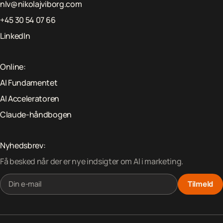
nlv@nikolajviborg.com
+45 30 54 07 66
LinkedIn
Online:
AI Fundamentet
AI Acceleratoren
Claude-håndbogen
Nyhedsbrev:
Få besked når der er nye indsigter om AI i marketing.
Tilmeld