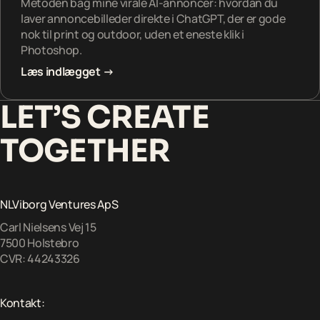
Metoden bag mine virale AI-annoncer: hvordan du
laver annoncebilleder direkte i ChatGPT, der er gode
nok til print og outdoor, uden et eneste klik i
Photoshop.
Læs indlægget →
LET’S CREATE
TOGETHER
NLViborg Ventures ApS
Carl Nielsens Vej 15
7500 Holstebro
CVR: 44243326
Kontakt: