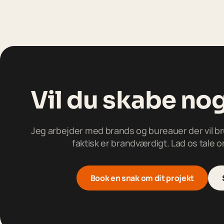
Vil du skabe no
Jeg arbejder med brands og bureauer der vil brug
faktisk er brandværdigt. Lad os tale 
Book en snak om dit projekt
B
o
o
k
e
n
s
n
a
k
o
m
d
i
t
p
r
o
j
e
k
t
B
o
o
k
e
n
s
n
a
k
o
m
d
i
t
p
r
o
j
e
k
t