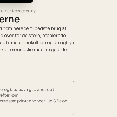
me, der tænder en ny.
erne
ti nominerede til bedste brug af
od over for de store, etablerede
det med en enkelt idé og de rigtige
t enkelt menneske med en god idé
e, og blev udvalgt blandt de ti
erefter kom
te som printannoncer i Ud & Se og