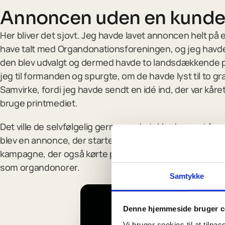
Annoncen uden en kund
Her bliver det sjovt. Jeg havde lavet annoncen helt p
have talt med Organdonationsforeningen, og jeg havde 
den blev udvalgt og dermed havde to landsdækkende pr
jeg til formanden og spurgte, om de havde lyst til to gr
Samvirke, fordi jeg havde sendt en idé ind, der var kåret 
bruge printmediet.
Det ville de selvfølgelig gerne, og de takkede pænt for
blev en annonce, der startede som mit eget indslag til e
kampagne, der også kørte på foreningens sociale medier f
som organdonorer.
Samtykke
Denne hjemmeside bruger c
Vi bruger cookies til at tilpas