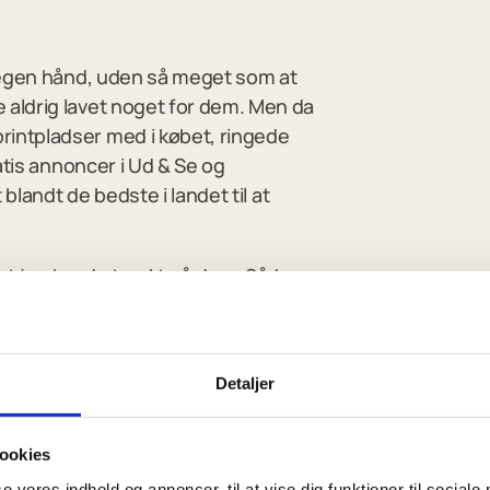
e
å egen hånd, uden så meget som at
aldrig lavet noget for dem. Men da
intpladser med i købet, ringede
atis annoncer i Ud & Se og
blandt de bedste i landet til at
, at jeg havde tænkt på dem. Sådan
n konkurrence, til en rigtig
or at få flere til at skrive sig op
Detaljer
ookies
se vores indhold og annoncer, til at vise dig funktioner til sociale