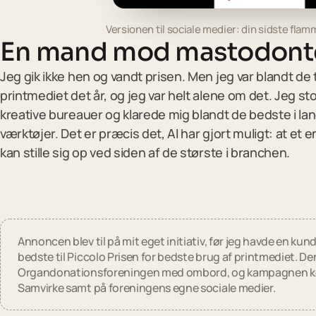
Versionen til sociale medier: din sidste flam
En mand mod mastodont
Jeg gik ikke hen og vandt prisen. Men jeg var blandt de 
printmediet det år, og jeg var helt alene om det. Jeg st
kreative bureauer og klarede mig blandt de bedste i lan
værktøjer. Det er præcis det, AI har gjort muligt: at e
kan stille sig op ved siden af de største i branchen.
Annoncen blev til på mit eget initiativ, før jeg havde en kund
bedste til Piccolo Prisen for bedste brug af printmediet. D
Organdonationsforeningen med ombord, og kampagnen kør
Samvirke samt på foreningens egne sociale medier.