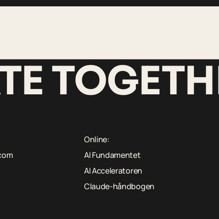
ATE TOGET
Online:
.com
AI Fundamentet
AI Acceleratoren
Claude-håndbogen