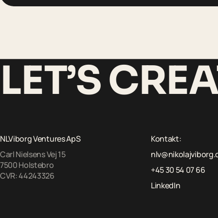
LET’S CRE
NLViborg Ventures ApS
Kontakt:
Carl Nielsens Vej 15
nlv@nikolajviborg
7500 Holstebro
+45 30 54 07 66
CVR: 44243326
LinkedIn