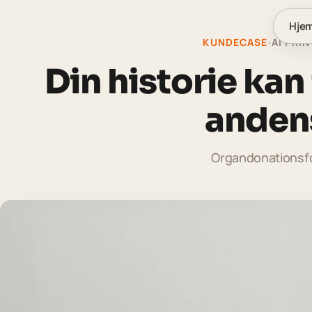
Hje
KUNDECASE
·
AI PRI
Din historie kan
andens
Organdonationsf